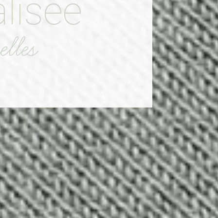
lisée
lles