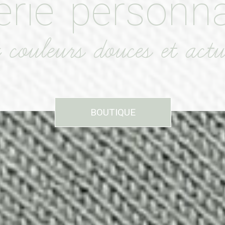
erie
personna
couleurs douces et actue
BOUTIQUE