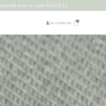
commande avec le code SAUGE15
0
Se connecter