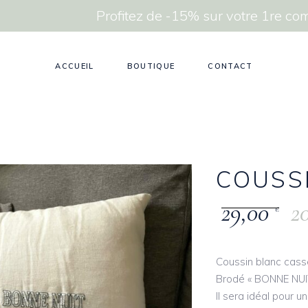
Profitez de -15% sur votre 1re 
ACCUEIL
BOUTIQUE
CONTACT
COUSS
29,00
2
€
Coussin blanc cas
Brodé « BONNE NUIT
Il sera idéal pour 