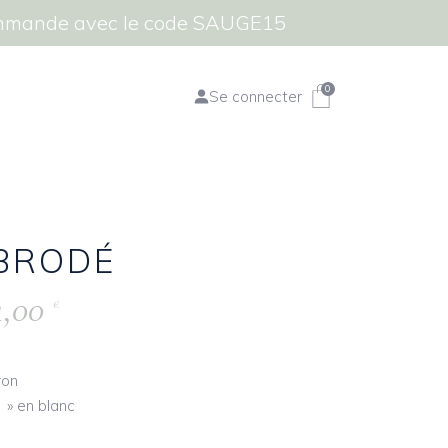
commande avec le code SAUGE15
0
Se connecter
 BRODÉ
4,00
€
ron
 » en blanc