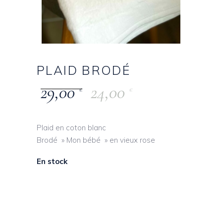
PLAID BRODÉ
29,00
24,00
€
€
Plaid en coton blanc
Brodé » Mon bébé » en vieux rose
En stock