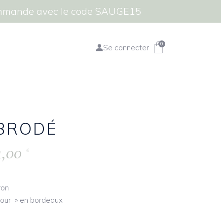
commande avec le code SAUGE15
0
Se connecter
 BRODÉ
4,00
€
ron
our » en bordeaux