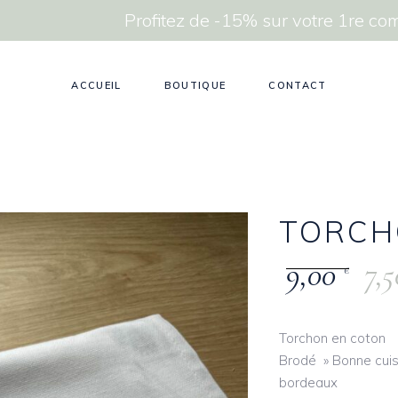
Profitez de -15% sur votre 1re 
ACCUEIL
BOUTIQUE
CONTACT
TORCH
9,00
7,
€
Torchon en coton
Brodé » Bonne cuisi
bordeaux