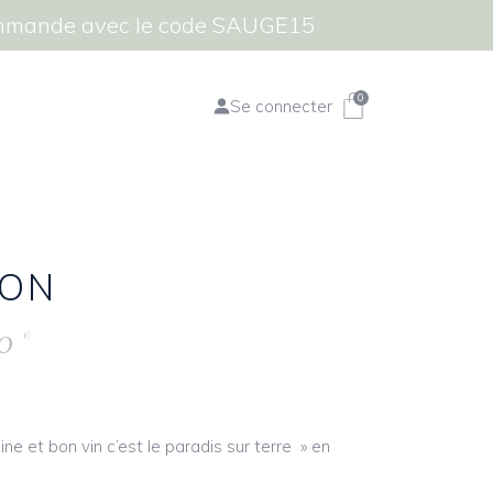
commande avec le code SAUGE15
0
Se connecter
ON
50
€
ne et bon vin c’est le paradis sur terre » en