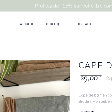
Profitez de -15% sur votre 1re 
ACCUEIL
BOUTIQUE
CONTACT
CAPE D
29,00
2
€
Cape de bain en c
Brodé « Mon bébé »