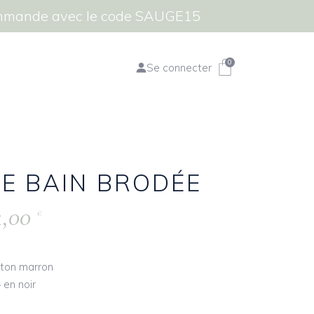
commande avec le code SAUGE15
0
Se connecter
E BAIN BRODÉE
4,00
€
oton marron
 en noir